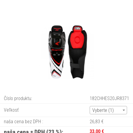
Číslo produktu:
182CHHES20JR8371
Veľkosť
Vyberte (1)
naša cena bez DPH :
26,83 €
naša cena s DPH (23 %):
33,00 €