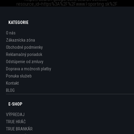
resource_id=https%3A%2F%2Fwww.l-sporting.sk%2F
KATEGORIE
O nás
Zákaznícka zóna
Obchodné podmienky
Reklamačný poriadok
Odstúpenie od zmluvy
Doprava a možnosti platby
Ponuka služieb
Kontakt
BLOG
E-SHOP
VÝPREDAJ
TRUE HRÁČ
TRUE BRANKÁR