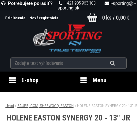
+421 905 963 103
Potrebujete poradiť?
l-sporting@l-
sporting.sk
0 ks / 0,00 €
Prihlásenie
Nová registrácia
E-shop
Menu
Úvod
»
BAUER, CCM, SHERWOOD, EASTON
»
HOLENE EASTON SYNERGY 20 - 13" J
HOLENE EASTON SYNERGY 20 - 13" JR