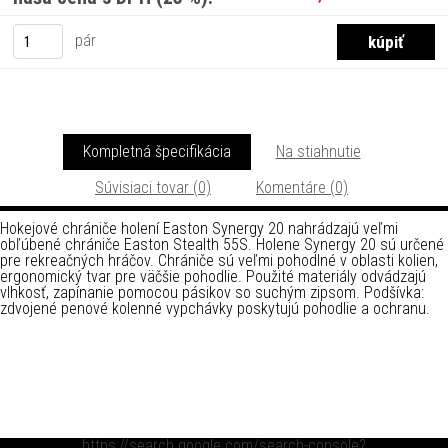
pár
Kompletná špecifikácia
Na stiahnutie
Súvisiaci tovar (0)
Komentáre (0)
Hokejové chrániče holení Easton Synergy 20 nahrádzajú veľmi
obľúbené chrániče Easton Stealth 55S. Holene Synergy 20 sú určené
pre rekreačných hráčov. Chrániče sú veľmi pohodlné v oblasti kolien,
ergonomický tvar pre väčšie pohodlie. Použité materiály odvádzajú
vlhkosť, zapínanie pomocou pásikov so suchým zipsom. Podšívka:
zdvojené penové kolenné vypchávky poskytujú pohodlie a ochranu.
https://search.google.com/search-console?