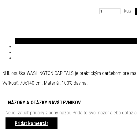
kus
NHL osuška WASHINGTON CAPITALS je praktickým darčekom pre malé
Veľkosť: 70x140 cm. Materiál: 100% Bavlna.
NÁZORY A OTÁZKY NÁVŠTEVNÍKOV
Nebol zatiaľ pridaný žiadny názor. Pridajte svoj názor alebo dotaz a
Pridať komentár