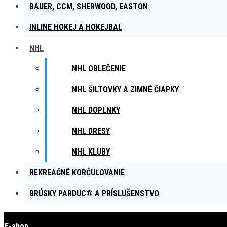
alebo čo najľahšie dokončili jeho nákup.
Tieto informácie umožnia personalizov
BAUER, CCM, SHERWOOD, EASTON
kategórie.
INLINE HOKEJ A HOKEJBAL
Účel
NHL
show_cookie_message
NHL OBLEČENIE
Ukladá informácie o potrebe zobrazenia cookie lišty
NHL ŠILTOVKY A ZIMNÉ ČIAPKY
__zlcmid
Tento súbor cookie sa používa na uloženie identity návštevníka počas návštev
NHL DOPLNKY
__cfruid
NHL DRESY
Tento súbor cookie je súčasťou služieb poskytovaných spoločnosťou Cloudfl
NHL KLUBY
_auth
REKREAČNÉ KORČUĽOVANIE
Zaisťuje bezpečnosť prehliadania návštevníkov tým, že zabraňuje falšovaniu 
BRÚSKY PARDUC® A PRÍSLUŠENSTVO
csrftoken
Pomáha predchádzať útokom Cross-Site Request Forgery (CSRF).
E-shop