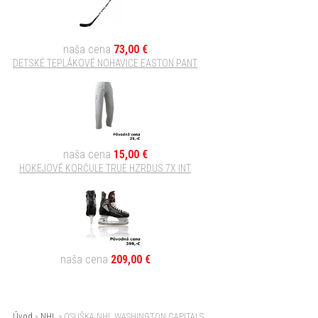
bs_slide_menu
left_menu
naša cena
73,00 €
DETSKÉ TEPLÁKOVÉ NOHAVICE EASTON PANT
Ukladá informáciu o spôsobe zobrazenia ľavého menu.
Uložiť nastavenia
naša cena
15,00 €
HOKEJOVÉ KORČULE TRUE HZRDUS 7X INT
naša cena
209,00 €
Úvod
»
NHL
»
OSUŠKA NHL WASHINGTON CAPITALS