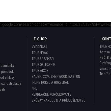
ch.google.com/search-console?resource_id=https%3A%2F%2Fwww.l-s
E-SHOP
KON
TRUE H
VÝPREDAJ
Adresa
TRUE HRÁČ
PSČ:
Br
TRUE BRANKÁR
Piešťan
TRUE OBLEČENIE
podmienky
Email:
l
TRUE AKCIE
 poriadok
Telefón
BAUER, CCM, SHERWOOD, EASTON
 od zmluvy
INLINE HOKEJ A HOKEJBAL
možnosti platby
NHL
žieb
REKREAČNÉ KORČUĽOVANIE
BRÚSKY PARDUC® A PRÍSLUŠENSTVO