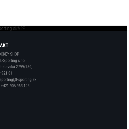
porting.sk%2F
TAKT
OCKEY SHOP
:
L-Sporting s.r.o.
atislavská 2799/130,
y 921 01
-sporting@l-sporting.sk
:
+421 905 963 103