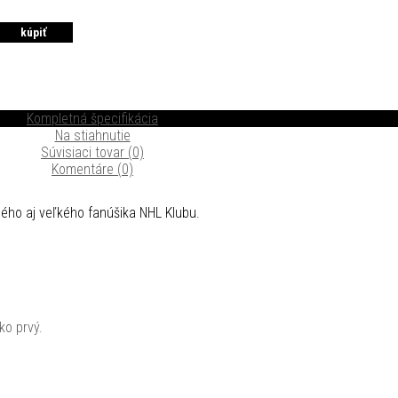
Kompletná špecifikácia
Na stiahnutie
Súvisiaci tovar (0)
Komentáre (0)
ho aj veľkého fanúšika NHL Klubu.
ko prvý.