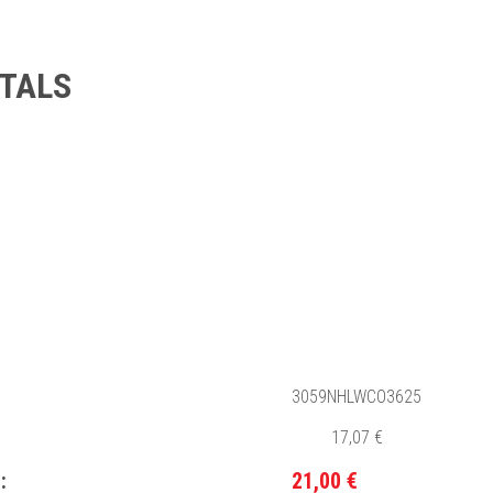
TALS
3059NHLWCO3625
17,07 €
:
21,00 €