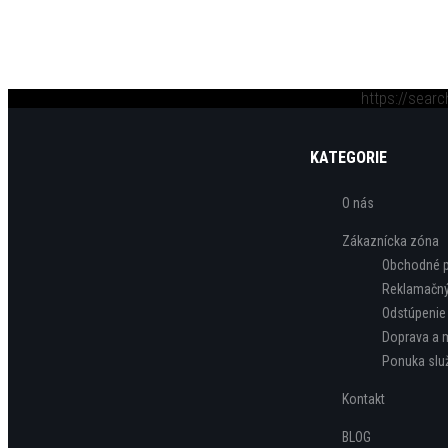
https://sear
KATEGORIE
O nás
Zákaznícka zóna
Obchodné 
Reklamačný
Odstúpenie
Doprava a 
Ponuka slu
Kontakt
BLOG