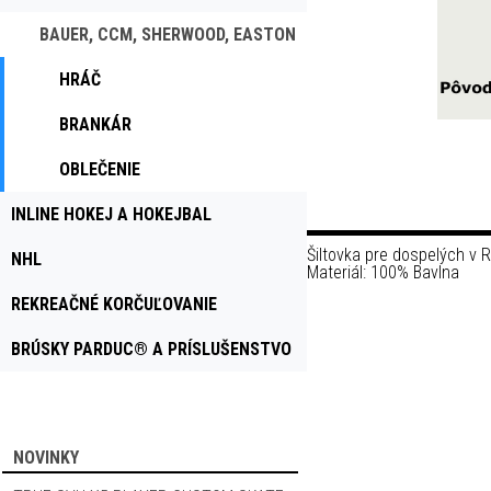
BAUER, CCM, SHERWOOD, EASTON
HRÁČ
BRANKÁR
OBLEČENIE
INLINE HOKEJ A HOKEJBAL
Šiltovka pre dospelých v 
NHL
Materiál: 100% Bavlna
REKREAČNÉ KORČUĽOVANIE
BRÚSKY PARDUC® A PRÍSLUŠENSTVO
NOVINKY