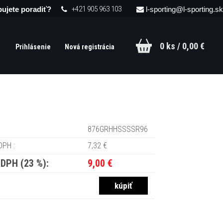
+421 905 963 103
ujete poradiť?
l-sporting@l-sporting.sk
0 ks / 0,00 €
Prihlásenie
Nová registrácia
876GRHHSSSSR96
DPH :
7,32 €
 DPH (23 %):
9,00 €