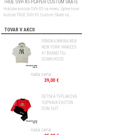
TRUE SVH X5 PLAYER CUSTOM SKATE
Hráčske korčule SVH X5 na mieru. Úplne nové
korčule TRUE SVH X5 Custom Skate sú...
TOVAR V AKCII
PÁNSKA MIKINA MLB
NEW YORK YANKEES
47 BRAND TILL
DOWN HOOD
naša cena
39,00 €
DETSKÁ TEPLÁKOVÁ
SÚPRAVA EASTON
DOM SUIT
naša cena