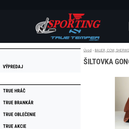
O nás
Zákaznícka zóna
Kontakt
BLOG
Úvod
»
BAUER, CCM, SHERWO
ŠILTOVKA GO
VÝPREDAJ
TRUE HRÁČ
TRUE BRANKÁR
TRUE OBLEČENIE
TRUE AKCIE