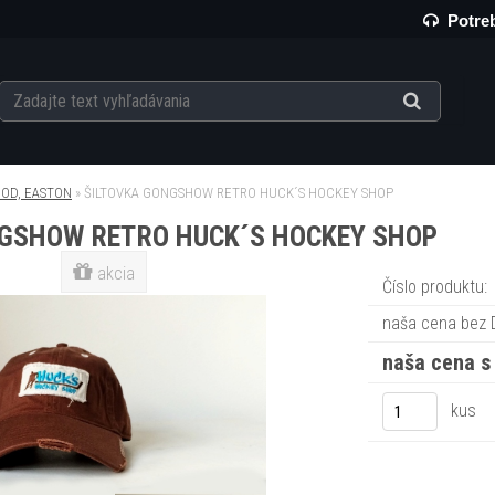
Potreb
OD, EASTON
»
ŠILTOVKA GONGSHOW RETRO HUCK´S HOCKEY SHOP
NGSHOW RETRO HUCK´S HOCKEY SHOP
akcia
Číslo produktu:
naša cena bez 
naša cena s
kus