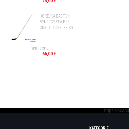
25,00 €
HOKEJKA EASTON
SYNERGY SE6 BEZ
GRIPU - 100 FLEX SR
naša cena
66,00 €
https://sear
KATEGORIE