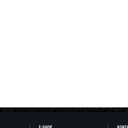
ch.google.com/search-console?resource_id=https%3A%2F%2Fwww.l-s
E-SHOP
KONT