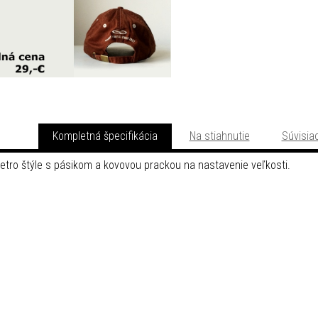
Kompletná špecifikácia
Na stiahnutie
Súvisiac
Retro štýle s pásikom a kovovou prackou na nastavenie veľkosti.