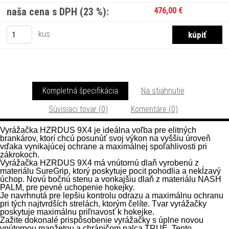
naša cena s DPH (23 %):
476,00 €
kus
Kompletná špecifikácia
Na stiahnutie
Súvisiaci tovar (0)
Komentáre (0)
Vyrážačka HZRDUS 9X4 je ideálna voľba pre elitných
brankárov, ktorí chcú posunúť svoj výkon na vyššiu úroveň
vďaka vynikajúcej ochrane a maximálnej spoľahlivosti pri
zákrokoch.
Vyrážačka HZRDUS 9X4 má vnútornú dlaň vyrobenú z
materiálu SureGrip, ktorý poskytuje pocit pohodlia a nekĺzavý
úchop. Novú bočnú stenu a vonkajšiu dlaň z materiálu NASH
PALM, pre pevné uchopenie hokejky.
Je navrhnutá pre lepšiu kontrolu odrazu a maximálnu ochranu
pri tých najtvrdších strelách, ktorým čelíte. Tvar vyrážačky
poskytuje maximálnu priľnavosť k hokejke.
Zažite dokonalé prispôsobenie vyrážačky s úplne novou
vnútornou manžetou a chráničom palca TRUE. Tento