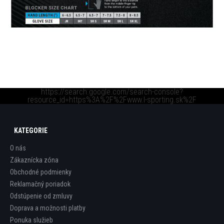
https://search.google.com/search-console?
resource_id=https%3A%2F%2Fwww.l-sporting.sk%2F
KATEGORIE
O nás
Zákaznícka zóna
Obchodné podmienky
Reklamačný poriadok
Odstúpenie od zmluvy
Doprava a možnosti platby
Ponuka služieb