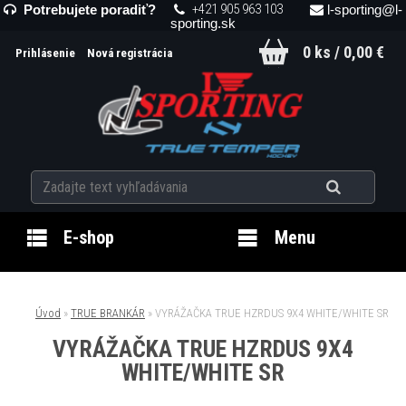
+421 905 963 103
Potrebujete poradiť?
l-sporting@l-
sporting.sk
0 ks / 0,00 €
Prihlásenie
Nová registrácia
E-shop
Menu
Úvod
»
TRUE BRANKÁR
»
VYRÁŽAČKA TRUE HZRDUS 9X4 WHITE/WHITE SR
VYRÁŽAČKA TRUE HZRDUS 9X4
WHITE/WHITE SR