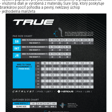
- vnútorná dlaň je vyrobená z materiálu Sure Grip, ktorý poskytuje
brankárovi pocit pohodlia a pevný, nekĺzavý úchop
- jednodielna manžeta