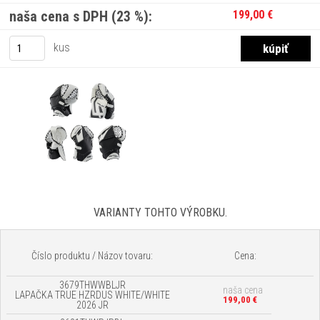
naša cena s DPH (23 %):
199,00 €
kus
VARIANTY TOHTO VÝROBKU.
Číslo produktu / Názov tovaru:
Cena:
3679THWWBLJR
naša cena
LAPAČKA TRUE HZRDUS WHITE/WHITE
199,00 €
2026 JR