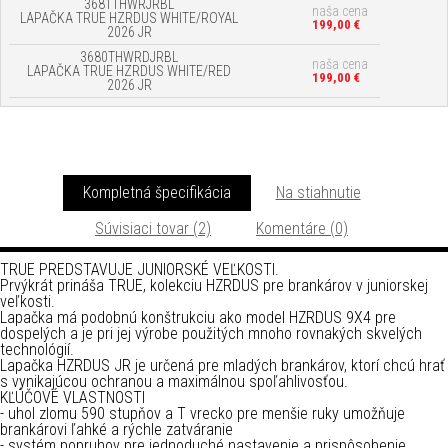
3681THWRJRBL
naša cena
LAPAČKA TRUE HZRDUS WHITE/ROYAL
199,00 €
2026 JR
3680THWRDJRBL
naša cena
LAPAČKA TRUE HZRDUS WHITE/RED
199,00 €
2026 JR
Kompletná špecifikácia
Na stiahnutie
Súvisiaci tovar (2)
Komentáre (0)
TRUE PREDSTAVUJE JUNIORSKÉ VEĽKOSTI.
Prvýkrát prináša TRUE, kolekciu HZRDUS pre brankárov v juniorskej
veľkosti.
Lapačka má podobnú konštrukciu ako model HZRDUS 9X4 pre
dospelých a je pri jej výrobe použitých mnoho rovnakých skvelých
technológií.
Lapačka HZRDUS JR je určená pre mladých brankárov, ktorí chcú hrať
s vynikajúcou ochranou a maximálnou spoľahlivosťou.
KĽÚČOVÉ VLASTNOSTI
- uhol zlomu 590 stupňov a T vrecko pre menšie ruky umožňuje
brankárovi ľahké a rýchle zatváranie
- systém popruhov pre jednoduché nastavenie a prispôsobenie