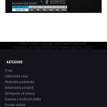
https://search.google.com/search-console?
resource_id=https%3A%2F%2Fwww.l-sporting.sk%2F
KATEGORIE
O nás
Zákaznícka zóna
Obchodné podmienky
Reklamačný poriadok
Odstúpenie od zmluvy
Doprava a možnosti platby
Ponuka služieb