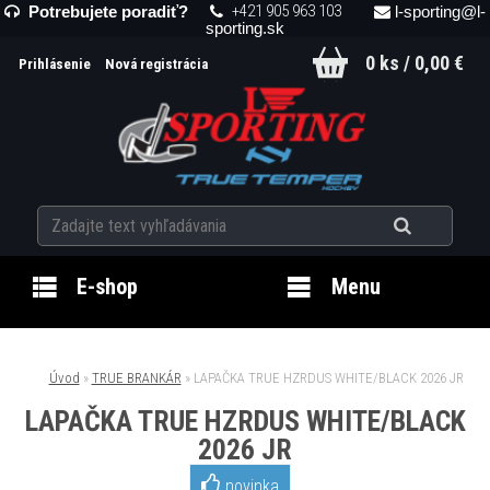
+421 905 963 103
Potrebujete poradiť?
l-sporting@l-
sporting.sk
0 ks / 0,00 €
Prihlásenie
Nová registrácia
E-shop
Menu
Úvod
»
TRUE BRANKÁR
»
LAPAČKA TRUE HZRDUS WHITE/BLACK 2026 JR
LAPAČKA TRUE HZRDUS WHITE/BLACK
2026 JR
novinka