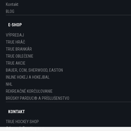
Kontakt
BLOG
E-SHOP
VÝPREDAJ
TRUE HRÁČ
TRUE BRANKÁR
TRUE OBLEČENIE
TRUE AKCIE
BAUER, CCM, SHERWOOD, EASTON
INLINE HOKEJ A HOKEJBAL
NHL
REKREAČNÉ KORČUĽOVANIE
BRÚSKY PARDUC® A PRÍSLUŠENSTVO
KONTAKT
TRUE HOCKEY SHOP
Adresa:
L-Sporting s.r.o.