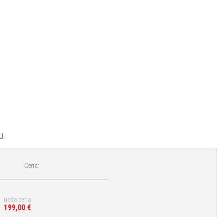
U.
Cena:
naša cena
199,00 €