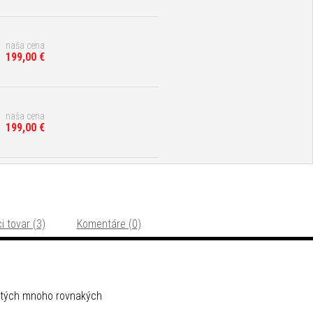
naša cena
199,00 €
naša cena
199,00 €
i tovar (3)
Komentáre (0)
žitých mnoho rovnakých