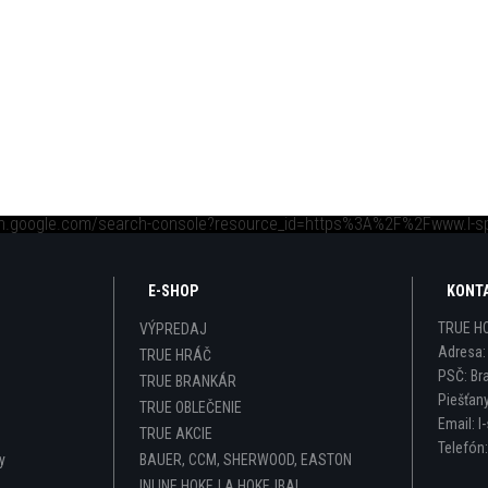
ch.google.com/search-console?resource_id=https%3A%2F%2Fwww.l-s
E-SHOP
KONT
TRUE H
VÝPREDAJ
Adresa
TRUE HRÁČ
PSČ:
Br
TRUE BRANKÁR
Piešťan
TRUE OBLEČENIE
Email:
l
TRUE AKCIE
Telefón
y
BAUER, CCM, SHERWOOD, EASTON
INLINE HOKEJ A HOKEJBAL