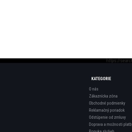
https://sear
KATEGORIE
O nás
Zákaznícka zóna
Obchodné podmienky
Reklamačný poriadok
Odstúpenie od zmluvy
Doprava a možnosti platb
Ponuka služieb