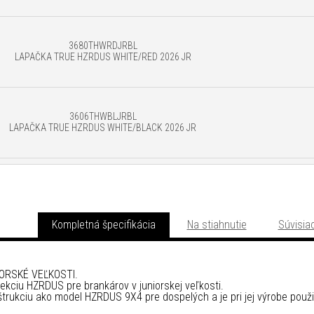
3680THWRDJRBL
LAPAČKA TRUE HZRDUS WHITE/RED 2026 JR
3606THWBLJRBL
LAPAČKA TRUE HZRDUS WHITE/BLACK 2026 JR
Kompletná špecifikácia
Na stiahnutie
Súvisiac
ORSKÉ VEĽKOSTI.
lekciu HZRDUS pre brankárov v juniorskej veľkosti.
rukciu ako model HZRDUS 9X4 pre dospelých a je pri jej výrobe pou