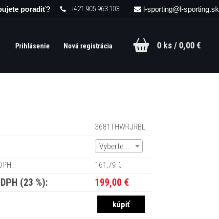
+421 905 963 103
ujete poradiť?
l-sporting@l-sporting.sk
0 ks / 0,00 €
Prihlásenie
Nová registrácia
3681THWRJRBL
Vyberte (1)
DPH :
161,79 €
 DPH (23 %):
199,00 €