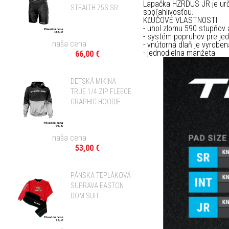
Lapačka HZRDUS JR je urč
STEALTH 75S SR
spoľahlivosťou.
KĽÚČOVÉ VLASTNOSTI
- uhol zlomu 590 stupňov 
- systém popruhov pre je
naša cena
- vnútorná dlaň je vyroben
- jednodielna manžeta
66,00 €
DETSKÁ MIKINA
TRUE 1/4 ZIP FLEECE
GRAPHIC HOODIE
naša cena
53,00 €
PÁNSKA TEPLÁKOVÁ
SÚPRAVA EASTON
DOM SUIT