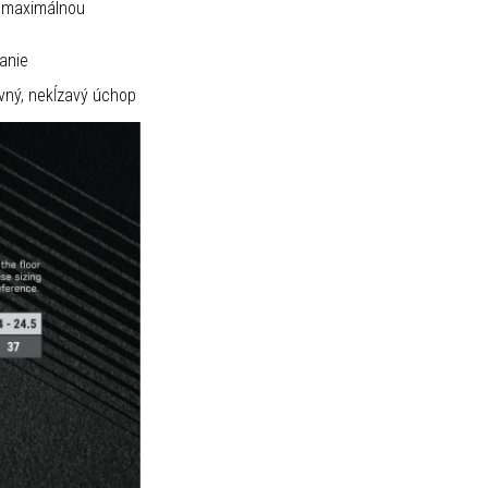
a maximálnou
anie
evný, nekĺzavý úchop