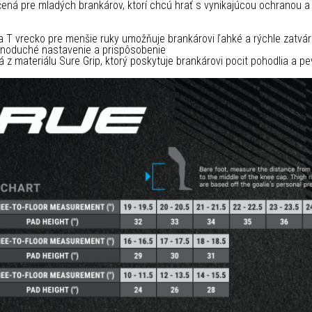
ená pre mladých brankárov, ktorí chcú hrať s vynikajúcou ochranou 
a T vrecko pre menšie ruky umožňuje brankárovi ľahké a rýchle zatvár
dnoduché nastavenie a prispôsobenie
á z materiálu Sure Grip, ktorý poskytuje brankárovi pocit pohodlia a p