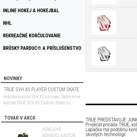
INLINE HOKEJ A HOKEJBAL
NHL
REKREAČNÉ KORČUĽOVANIE
BRÚSKY PARDUC® A PRÍSLUŠENSTVO
NOVINKY
TRUE SVH X5 PLAYER CUSTOM SKATE
Hráčske korčule SVH X5 na mieru. Úplne nové
korčule TRUE SVH X5 Custom Skate sú...
TOVAR V AKCII
TRUE PREDSTAVUJE JUNI
Prvýkrát prináša TRUE, ko
Lapačka má podobnú konšt
HOKEJOVÉ
skvelých technológií.
NOHAVICE EASTON