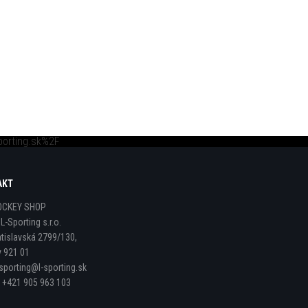
porting.sk%2F
AKT
OCKEY SHOP
:
L-Sporting s.r.o.
atislavská 2799/130,
y 921 01
-sporting@l-sporting.sk
:
+421 905 963 103