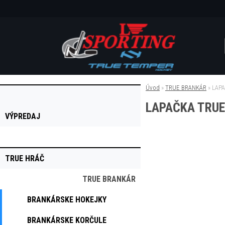
O nás
Zákaznícka zóna
Kontakt
BLOG
Úvod
»
TRUE BRANKÁR
»
LAPA
LAPAČKA TRUE
VÝPREDAJ
TRUE HRÁČ
TRUE BRANKÁR
BRANKÁRSKE HOKEJKY
BRANKÁRSKE KORČULE